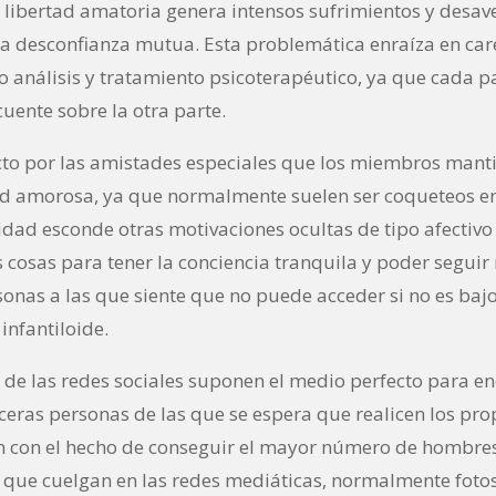
sa libertad amatoria genera intensos sufrimientos y desav
y la desconfianza mutua. Esta problemática enraíza en car
do análisis y tratamiento psicoterapéutico, ya que cada p
cuente sobre la otra parte.
icto por las amistades especiales que los miembros mant
ad amorosa, ya que normalmente suelen ser coqueteos enc
dad esconde otras motivaciones ocultas de tipo afectivo 
osas para tener la conciencia tranquila y poder seguir 
onas a las que siente que no puede acceder si no es bajo
infantiloide.
de las redes sociales suponen el medio perfecto para enc
ceras personas de las que se espera que realicen los pro
ian con el hecho de conseguir el mayor número de hombres
 que cuelgan en las redes mediáticas, normalmente fotos 