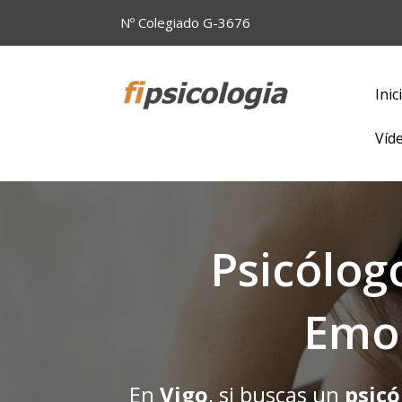
Nº Colegiado G-3676
Inic
Víd
Psicólog
Emoc
En
Vigo
, si buscas un
psicó