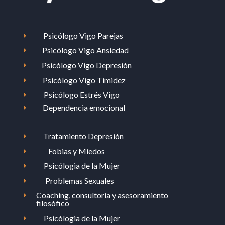
Psicólogo Vigo Parejas
E
Psicólogo Vigo Ansiedad
E
Psicólogo Vigo Depresión
E
Psicólogo Vigo Timidez
E
Psicólogo Estrés Vigo
E
Dependencia emocional
E
Tratamiento Depresión
E
Fobias y Miedos
E
Psicólogia de la Mujer
E
Problemas Sexuales
E
Coaching, consultoría y asesoramiento
E
filosófico
Psicólogia de la Mujer
E