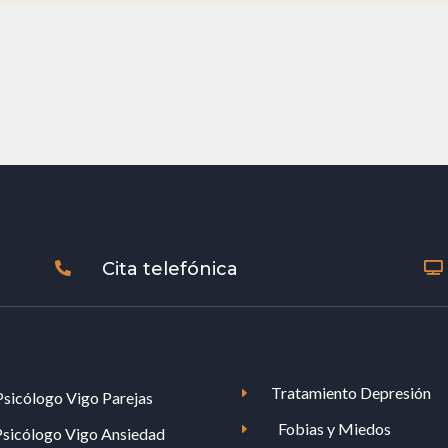
Cita telefónica


Tratamiento Depresión
E
Psicólogo Vigo Parejas
Fobias y Miedos
E
Psicólogo Vigo Ansiedad