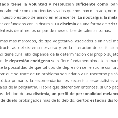
ectado tiene la voluntad y resolución suficiente como pa
neralmente con experiencias vividas que nos han marcado, normal
 nuestro estado de ánimo en el presente. La
nostalgia
, la
mela
r confundidos con la distimia. La
distimia
es una forma de
tris
éntesis de al menos un par de meses libre de tales sintomas.
tomas más marcados, de tipo vegetativo, asociados a un nivel m
ructuras del sistema nervioso y en la alteración de su funcion
 tiene cura, ello depende de la determinación del propio sujet
ión de
depresión endógena
se refiere fundamentalmente al mar
ste la posibilidad de que tal tipo de depresión se relacione con 
artar que se trate de un problema secundario a un trastorno psic
icótico primario, la recomendación es recurrir a especialista
les de la psiquiatría. Habría que diferenciar entonces, si uno p
s del tipo de una
distimia, un perfil de personalidad melancó
 de
duelo
prolongados más de lo debido, ciertos
estados disfó