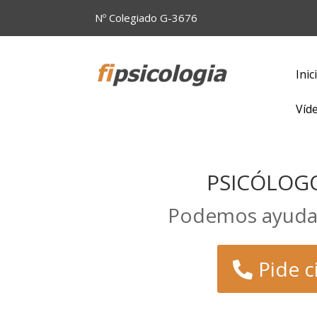
Nº Colegiado G-3676
Inic
Víd
PSICÓLOGO
Podemos ayudart
Pide c