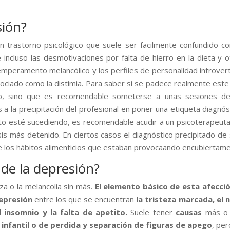
sión?
n trastorno psicológico que suele ser facilmente confundido 
 e incluso las desmotivaciones por falta de hierro en la dieta y 
emperamento melancólico y los perfiles de personalidad introver
ociado como la distimia. Para saber si se padece realmente este
rlo, sino que es recomendable someterse a unas sesiones de
a la precipitación del profesional en poner una etiqueta diagnóst
to esté sucediendo, es recomendable acudir a un psicoterapeut
sis más detenido. En ciertos casos el diagnóstico precipitado 
 los hábitos alimenticios que estaban provocaando encubiertamen
 de la depresión?
eza o la melancolía sin más.
El elemento básico de esta afecció
epresión
entre los que se encuentran
la tristeza marcada, el n
l insomnio y la falta de apetito.
Suele tener
causas
más o 
infantil o de perdida y separación de figuras de apego
, per