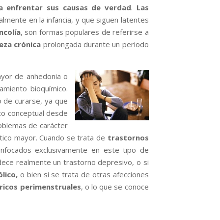
ra enfrentar sus causas de verdad
.
Las
mente en la infancia, y que siguen latentes
ncolía
, son formas populares de referirse a
teza crónica
prolongada durante un periodo
ayor de anhedonia o
amiento bioquímico.
o de curarse, ya que
co conceptual desde
problemas de carácter
ótico mayor. Cuando se trata de
trastornos
s enfocados exclusivamente en este tipo de
adece realmente un trastorno depresivo, o si
lico,
o bien si se trata de otras afecciones
ricos perimenstruales
, o lo que se conoce