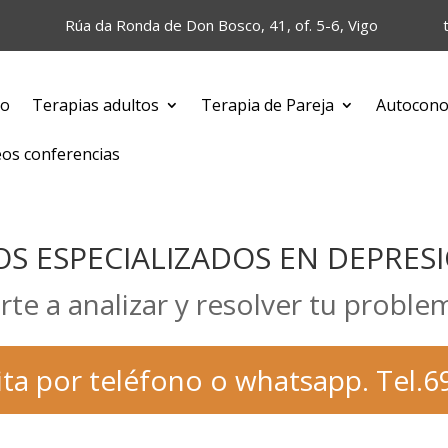
Rúa da Ronda de Don Bosco, 41, of. 5-6, Vigo
io
Terapias adultos
Terapia de Pareja
Autocono
eos conferencias
S ESPECIALIZADOS EN DEPRES
e a analizar y resolver tu proble
ita por teléfono o whatsapp. Tel.