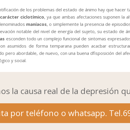
entificación de los problemas del estado de ánimo hay que hacer 
l
carácter ciclotímico
, ya que ambas afectaciones suponen la a
 denominados
maníacos
, o simplemente la presencia de episodio
vación notable del nivel de energía del sujeto, su estado de áni
as
esconden todo un complejo funcional de sintomas expresados a
 son asumidos de forma temparana pueden acacbar estructuran
do pero abordable, de nuevo, con una buena dfisposición del afec
gico y social.
os la causa real de la depresión q
ita por teléfono o whatsapp. Tel.