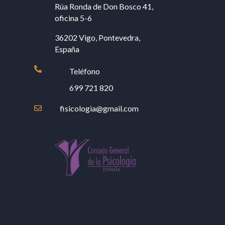
Rúa Ronda de Don Bosco 41,
oficina 5-6
36202 Vigo, Pontevedra,
España

Teléfono
699 721 820
fisicologia@gmail.com
