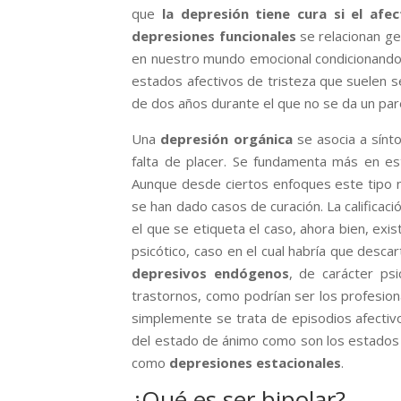
que
la depresión tiene cura si el af
depresiones funcionales
se relacionan ge
en nuestro mundo emocional condicionando
estados afectivos de tristeza que suelen se
de dos años durante el que no se da un par
Una
depresión orgánica
se asocia a sín
falta de placer. Se fundamenta más en est
Aunque desde ciertos enfoques este tipo no
se han dado casos de curación. La calificac
el que se etiqueta el caso, ahora bien, exi
psicótico, caso en el cual habría que desc
depresivos endógenos
, de carácter ps
trastornos, como podrían ser los profesiona
simplemente se trata de episodios afectivo
del estado de ánimo como son los estados
como
depresiones estacionales
.
¿Qué es ser bipolar?