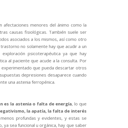
con afectaciones menores del ánimo como la
otras causas fisiológicas. También suele ser
tidos asociados a los mismos, así como otro
 trastorno no solamente hay que acudir a un
 exploración psicoterapéutica ya que hay
ica al paciente que acude a la consulta. Por
a experimentado que pueda descartar otros
de supuestas depresiones desaparece cuando
te una astenia ferropénica.
n es la astenia o falta de energía
, lo que
egativismo, la apatía, la falta de interés
menos profundas y evidentes, y estas se
o, ya sea funcional u orgánica, hay que saber