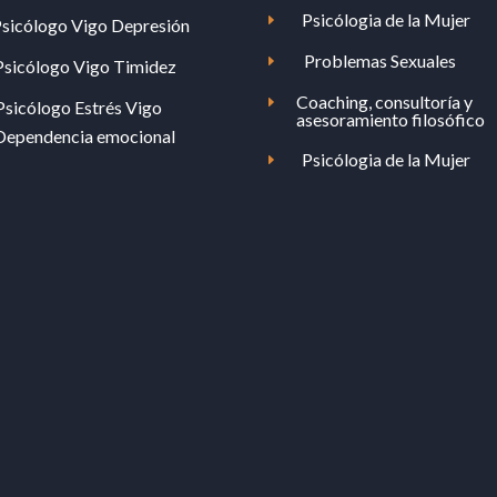
Psicólogia de la Mujer
E
sicólogo Vigo Depresión
Problemas Sexuales
E
Psicólogo Vigo Timidez
Coaching, consultoría y
E
Psicólogo Estrés Vigo
asesoramiento filosófico
Dependencia emocional
Psicólogia de la Mujer
E