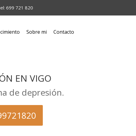
tel: 699 721 820
cimiento
Sobre mi
Contacto
IÓN EN VIGO
ma de depresión.
699721820