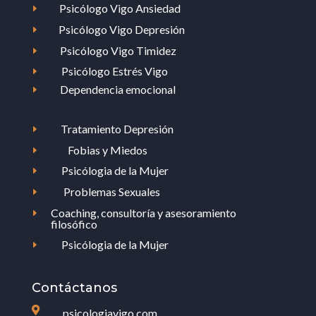
Psicólogo Vigo Ansiedad
E
Psicólogo Vigo Depresión
E
Psicólogo Vigo Timidez
E
Psicólogo Estrés Vigo
E
Dependencia emocional
E
Tratamiento Depresión
E
Fobias y Miedos
E
Psicólogia de la Mujer
E
Problemas Sexuales
E
Coaching, consultoría y asesoramiento
E
filosófico
Psicólogia de la Mujer
E
Contáctanos

psicologiavigo.com