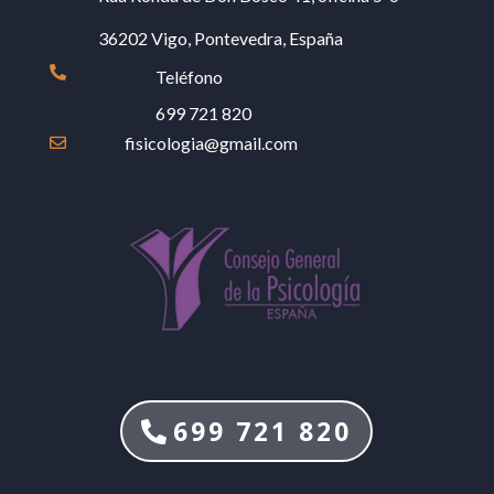
36202 Vigo, Pontevedra, España

Teléfono
699 721 820
fisicologia@gmail.com

699 721 820