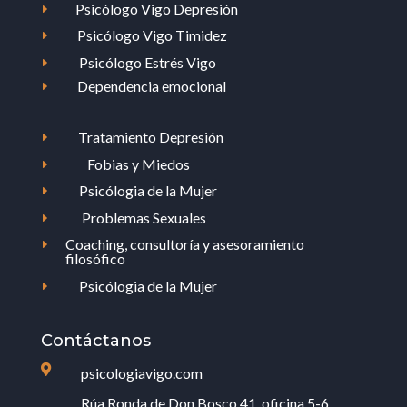
Psicólogo Vigo Depresión
E
Psicólogo Vigo Timidez
E
Psicólogo Estrés Vigo
E
Dependencia emocional
E
Tratamiento Depresión
E
Fobias y Miedos
E
Psicólogia de la Mujer
E
Problemas Sexuales
E
Coaching, consultoría y asesoramiento
E
filosófico
Psicólogia de la Mujer
E
Contáctanos

psicologiavigo.com
Rúa Ronda de Don Bosco 41, oficina 5-6