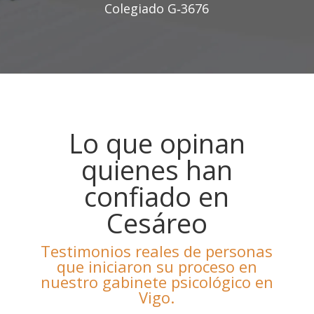
Colegiado G‑3676
Lo que opinan
quienes han
confiado en
Cesáreo
Testimonios reales de personas
que iniciaron su proceso en
nuestro gabinete psicológico en
Vigo.