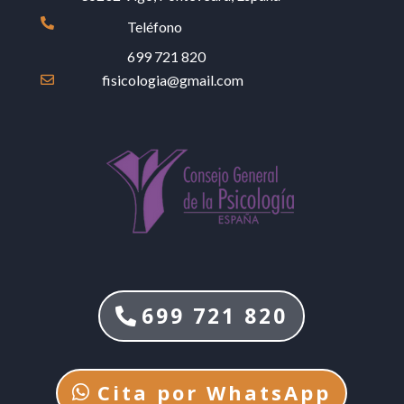

Teléfono
699 721 820
fisicologia@gmail.com

699 721 820
Cita por WhatsApp