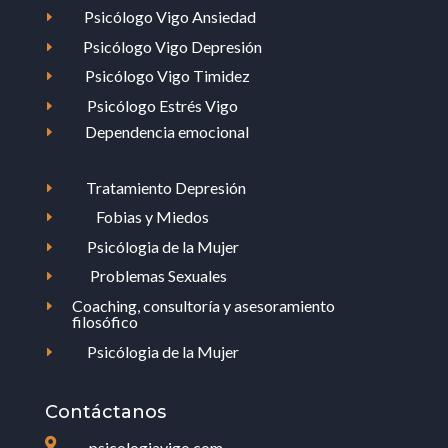
Psicólogo Vigo Ansiedad
E
Psicólogo Vigo Depresión
E
Psicólogo Vigo Timidez
E
Psicólogo Estrés Vigo
E
Dependencia emocional
E
Tratamiento Depresión
E
Fobias y Miedos
E
Psicólogia de la Mujer
E
Problemas Sexuales
E
Coaching, consultoría y asesoramiento
E
filosófico
Psicólogia de la Mujer
E
Contáctanos

psicologiavigo.com