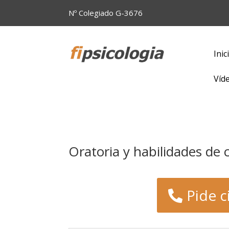
Nº Colegiado G-3676
Inic
Víd
Oratoria y habilidades de
Pide c