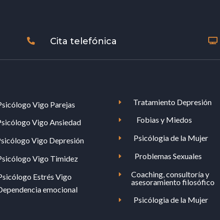
Cita telefónica


Tratamiento Depresión
E
Psicólogo Vigo Parejas
Fobias y Miedos
E
Psicólogo Vigo Ansiedad
Psicólogia de la Mujer
E
sicólogo Vigo Depresión
Problemas Sexuales
E
Psicólogo Vigo Timidez
Coaching, consultoría y
E
Psicólogo Estrés Vigo
asesoramiento filosófico
Dependencia emocional
Psicólogia de la Mujer
E