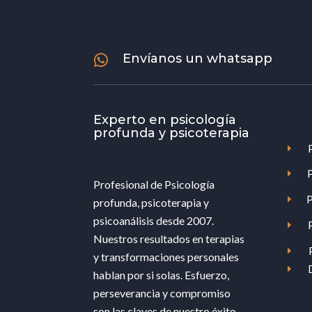
Envíanos un whatsapp

Experto en psicología
profunda y psicoterapia
E
E
Profesional de Psicología
P
E
profunda, psicoterapia y
psicoanálisis desde 2007.
E
Nuestros resultados en terapias
E
y transformaciones personales
E
hablan por si solas. Esfuerzo,
perseverancia y compromiso
son las claves de nuestro éxito.