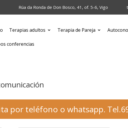
Rúa da Ronda de Don Bosco, 41, of. 5-6, Vigo
io
Terapias adultos
Terapia de Pareja
Autocono
eos conferencias
 comunicación
ita por teléfono o whatsapp. Tel.