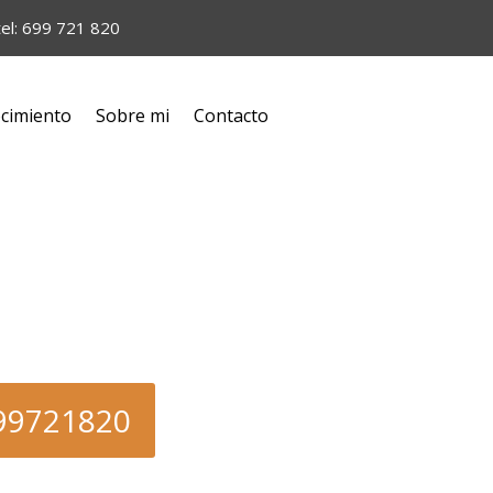
tel: 699 721 820
cimiento
Sobre mi
Contacto
699721820