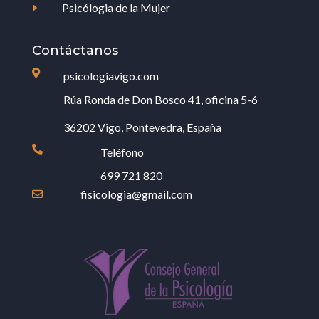
Psicólogia de la Mujer
E
Contáctanos

psicologiavigo.com
Rúa Ronda de Don Bosco 41, oficina 5-6
36202 Vigo, Pontevedra, España

Teléfono
699 721 820
fisicologia@gmail.com
