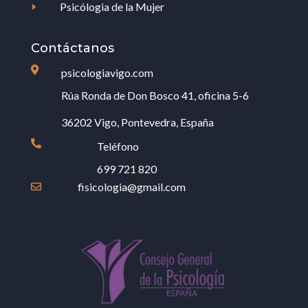
Psicólogia de la Mujer
E
Contáctanos

psicologiavigo.com
Rúa Ronda de Don Bosco 41, oficina 5-6
36202 Vigo, Pontevedra, España

Teléfono
699 721 820
fisicologia@gmail.com
